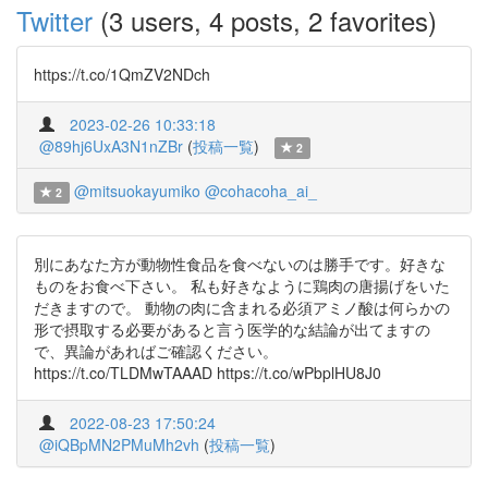
Twitter
(3 users, 4 posts, 2 favorites)
https://t.co/1QmZV2NDch
2023-02-26 10:33:18
@89hj6UxA3N1nZBr
(
投稿一覧
)
2
@mitsuokayumiko
@cohacoha_ai_
2
別にあなた方が動物性食品を食べないのは勝手です。好きな
ものをお食べ下さい。 私も好きなように鶏肉の唐揚げをいた
だきますので。 動物の肉に含まれる必須アミノ酸は何らかの
形で摂取する必要があると言う医学的な結論が出てますの
で、異論があればご確認ください。
https://t.co/TLDMwTAAAD https://t.co/wPbplHU8J0
2022-08-23 17:50:24
@iQBpMN2PMuMh2vh
(
投稿一覧
)