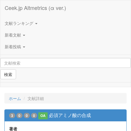
Ceek.jp Altmetrics (α ver.)
文献ランキング
新着文献
新着投稿
検索
ホーム
文献詳細
必須アミノ酸の合成
3
0
0
0
OA
著者