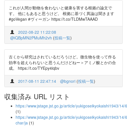
これが人間が動物を食わないと健康を害する根拠の論文で
す。 他にもあると思うけど。 根拠に基づく異論は聞きます
#goVegan #ヴィーガン https://t.co/TLDMwTAAAD
2022-08-22 11:22:08
@iQBpMN2PMuMh2vh
(
投稿一覧
)
古くから研究はされているだろうけど。微生物を使って作る
効率を超えられないと思うんだけどねー＞アミノ酸とかの合
成。 https://t.co/TYEpy4iqbv
2017-08-11 22:47:14
@bgnori
(
投稿一覧
)
収集済み URL リスト
https://www.jstage.jst.go.jp/article/yukigoseikyokaishi1943/14
(1)
https://www.jstage.jst.go.jp/article/yukigoseikyokaishi1943/14/
char/ja
(1)