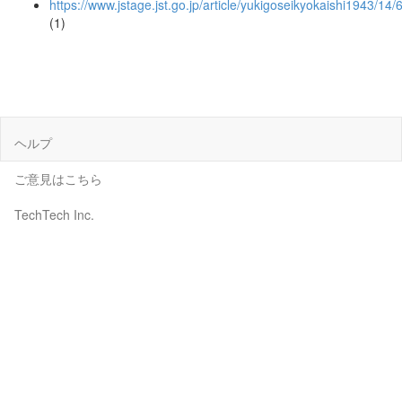
https://www.jstage.jst.go.jp/article/yukigoseikyokaishi1943/14
(1)
ヘルプ
ご意見はこちら
TechTech Inc.