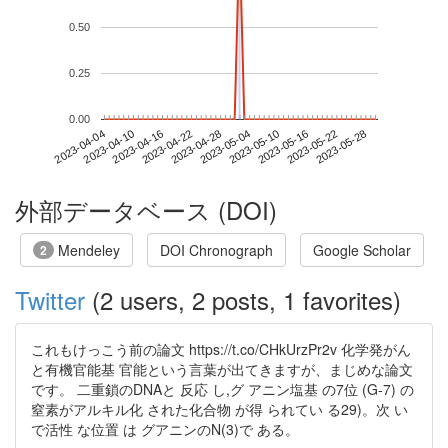
0.50
0.25
0.00
2023-05-22
2023-04-04
2023-04-22
2023-05-10
2023-05-28
2023-04-10
2023-04-28
2023-05-16
2023-04-16
2023-05-04
外部データベース (DOI)
Mendeley
DOI Chronograph
Google Scholar
2
Twitter
(2 users, 2 posts, 1 favorites)
これもけっこう前の論文 https://t.co/CHkUrzPr2v 化学発がん
と有機官能基 官能という言葉が出てきますが、まじめな論文
です。 二重鎖のDNAと 反応 し,グ アニン塩基 の7位 (G-7) の
窒素がアルキル化 された化合物 が得 られてい る29)。次 い
で活性 な位置 は グアニンのN(3)で ある。