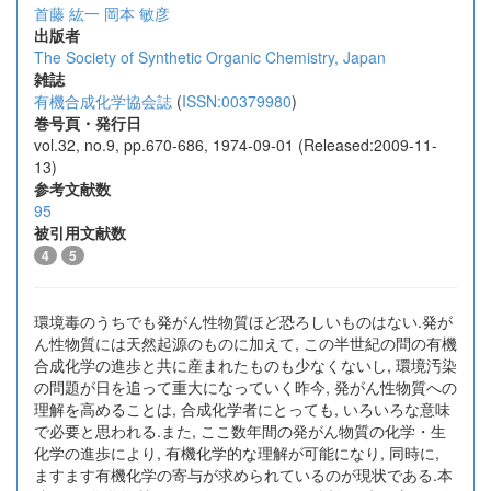
首藤 紘一
岡本 敏彦
出版者
The Society of Synthetic Organic Chemistry, Japan
雑誌
有機合成化学協会誌
(
ISSN:00379980
)
巻号頁・発行日
vol.32, no.9, pp.670-686, 1974-09-01 (Released:2009-11-
13)
参考文献数
95
被引用文献数
4
5
環境毒のうちでも発がん性物質ほど恐ろしいものはない.発が
ん性物質には天然起源のものに加えて, この半世紀の問の有機
合成化学の進歩と共に産まれたものも少なくないし, 環境汚染
の問題が日を追って重大になっていく昨今, 発がん性物質への
理解を高めることは, 合成化学者にとっても, いろいろな意味
で必要と思われる.また, ここ数年間の発がん物質の化学・生
化学の進歩により, 有機化学的な理解が可能になり, 同時に,
ますます有機化学の寄与が求められているのが現状である.本