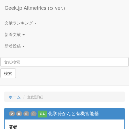
Ceek.jp Altmetrics (α ver.)
文献ランキング
新着文献
新着投稿
検索
ホーム
文献詳細
化学発がんと有機官能基
2
0
0
0
OA
著者