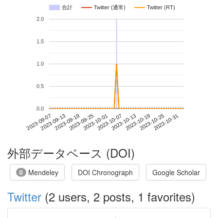
合計
Twitter (通常)
Twitter (RT)
2.0
1.5
1.0
0.5
0.0
2023-10-25
2023-09-07
2023-09-25
2023-10-13
2023-10-31
2023-09-13
2023-10-01
2023-10-19
2023-09-19
2023-10-07
外部データベース (DOI)
Mendeley
DOI Chronograph
Google Scholar
0
Twitter
(2 users, 2 posts, 1 favorites)