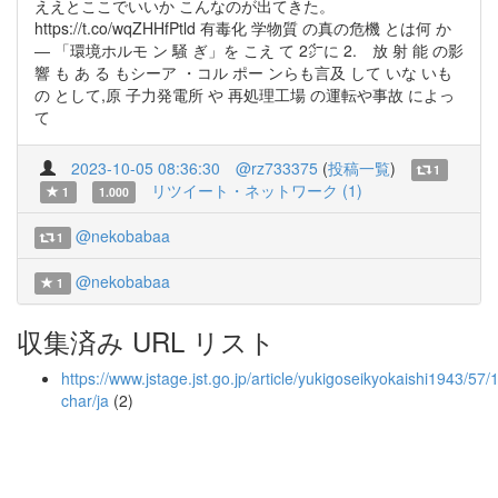
ええとここでいいか こんなのが出てきた。
https://t.co/wqZHHfPtld 有毒化 学物質 の真の危機 とは何 か
― 「環境ホルモ ン 騒 ぎ」を こえ て 2㌻に 2. 放 射 能 の影
響 も あ る もシーア ・コル ポー ンらも言及 して いな いも
の として,原 子力発電所 や 再処理工場 の運転や事故 によっ
て
2023-10-05 08:36:30
@rz733375
(
投稿一覧
)
1
リツイート・ネットワーク (1)
1
1.000
@nekobabaa
1
@nekobabaa
1
収集済み URL リスト
https://www.jstage.jst.go.jp/article/yukigoseikyokaishi1943/57
char/ja
(2)