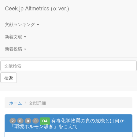
Ceek.jp Altmetrics (α ver.)
文献ランキング
新着文献
新着投稿
検索
ホーム
文献詳細
有毒化学物質の真の危機とは何か-
2
0
0
0
OA
「環境ホルモン騒ぎ」をこえて