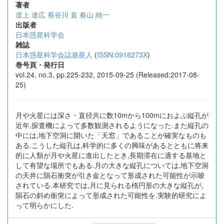
著者
道上 達広
長谷川 直
春山 純一
出版者
日本惑星科学会
雑誌
日本惑星科学会誌遊星人
(
ISSN:0918273X
)
巻号頁・発行日
vol.24, no.3, pp.225-232, 2015-09-25 (Released:2017-08-
25)
月や火星には深さ・直径共に数10mから100mにおよぶ縦孔が
近年,探査機によって多数観測されるようになった.また縦孔の
中には,地下空洞に開いた「天窓」であることが確実なものも
ある.こうした縦孔は,科学的に多くの興味があるとともに将来
的に人類が月や火星に進出したとき,長期滞在に適する基地と
して有望な場所でもある.月の大きな縦孔については,地下空洞
の天井に隕石衝突が引き金となって形成された可能性が示唆
されている.本研究では,月に見られる楕円形の大きな縦孔が,
隕石の斜め衝突によって形成された可能性を,実験的研究によ
って明らかにした.