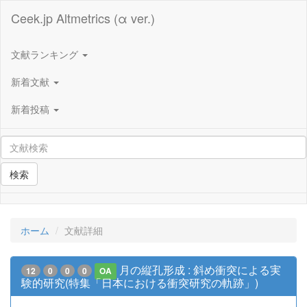
Ceek.jp Altmetrics (α ver.)
文献ランキング
新着文献
新着投稿
検索
ホーム
文献詳細
月の縦孔形成 : 斜め衝突による実
12
0
0
0
OA
験的研究(特集「日本における衝突研究の軌跡」)