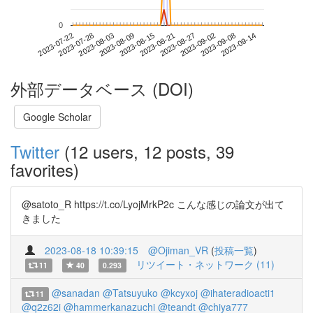
0
2023-09-08
2023-07-22
2023-08-09
2023-08-27
2023-09-14
2023-07-28
2023-08-15
2023-09-02
2023-08-03
2023-08-21
外部データベース (DOI)
Google Scholar
Twitter
(12 users, 12 posts, 39
favorites)
@satoto_R https://t.co/LyojMrkP2c こんな感じの論文が出て
きました
2023-08-18 10:39:15
@Ojiman_VR
(
投稿一覧
)
リツイート・ネットワーク (11)
11
40
0.293
@sanadan
@Tatsuyuko
@kcyxoj
@ihateradioacti1
11
@q2z62i
@hammerkanazuchi
@teandt
@chiya777