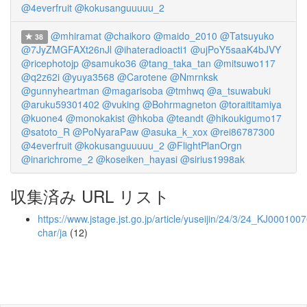
@4everfruit
@kokusanguuuuu_2
@mhiramat
@chaikoro
@maido_2010
@Tatsuyuko
38
@7JyZMGFAXt26nJl
@ihateradioacti1
@ujPoY5saaK4bJVY
@ricephotojp
@samuko36
@tang_taka_tan
@mitsuwo117
@q2z62i
@yuya3568
@Carotene
@Nmrnksk
@gunnyheartman
@magarisoba
@tmhwq
@a_tsuwabuki
@aruku59301402
@vuking
@Bohrmagneton
@toraititamiya
@kuone4
@monokakist
@hkoba
@teandt
@hikoukigumo17
@satoto_R
@PoNyaraPaw
@asuka_k_xox
@rei86787300
@4everfruit
@kokusanguuuuu_2
@FlightPlanOrgn
@inarichrome_2
@koseiken_hayasi
@sirius1998ak
収集済み URL リスト
https://www.jstage.jst.go.jp/article/yuseijin/24/3/24_KJ000100
char/ja
(12)