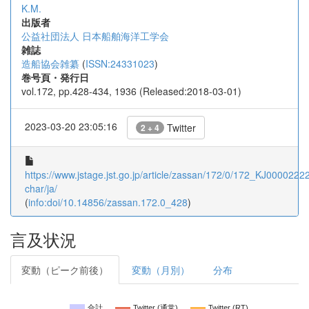
K.M.
出版者
公益社団法人 日本船舶海洋工学会
雑誌
造船協会雑纂
(
ISSN:24331023
)
巻号頁・発行日
vol.172, pp.428-434, 1936 (Released:2018-03-01)
2023-03-20 23:05:16
Twitter
2 + 4
https://www.jstage.jst.go.jp/article/zassan/172/0/172_KJ00002222
char/ja/
(
info:doi/10.14856/zassan.172.0_428
)
言及状況
変動（ピーク前後）
変動（月別）
分布
合計
Twitter (通常)
Twitter (RT)