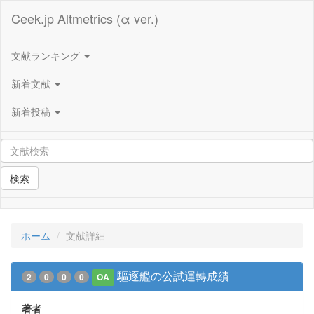
Ceek.jp Altmetrics (α ver.)
文献ランキング
新着文献
新着投稿
検索
ホーム
文献詳細
驅逐艦の公試運轉成績
2
0
0
0
OA
著者