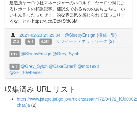
建造所ヤーロウ社マネージャーのハロルド・ヤーロウ卿によ
るレポートの和訳記事、翻訳文であるもののあちこちに「い
いもん作ったったぜ！」的な雰囲気を感じられてほっこりす
るな、とか https://t.co/Dtd4Sfd06M
2021-02-23 21:29:04
@SleepyEnsign
(
投稿一覧
)
リツイート・ネットワーク (2)
2
4
0.354
@SleepyEnsign
@Grey_Sylph
2
@Grey_Sylph
@CakeEaterP
@mto1992
4
@SH_10wheeler
収集済み URL リスト
https://www.jstage.jst.go.jp/article/zassan/172/0/172_KJ00002
char/ja
(2)