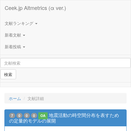
Ceek.jp Altmetrics (α ver.)
文献ランキング
新着文献
新着投稿
検索
ホーム
文献詳細
地震活動の時空間分布を表すため
7
0
0
0
OA
の定量的モデルの展開