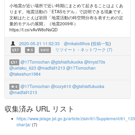
小地震が近い場所で近い時期にまとめて起きることはよくあ
ります。地震活動の「ETASモデル」で説明できる現象です。
文献はたとえば岩田「地震活動の時空間分布を表すための定
量的モデルの展開」（地震2009年）
https://t.co/vAvW8oNsQD
2020-05-21 11:52:33
@mkatolithos
(
投稿一覧
)
リツイート・ネットワーク (7)
7
5
0.612
@17Tomochan
@gtshiatfukuoka
@imyst70s
7
@uetaku_623
@madfall1213
@17Tomochan
@takeshun1984
@17Tomochan
@cozy610
@gtshiatfukuoka
4
@madfall1213
収集済み URL リスト
https://www.jstage.jst.go.jp/article/zisin/61/Supplement/61_133/
char/ja/
(7)