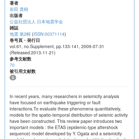
著者
岩田 貴樹
出版者
公益社団法人 日本地震学会
雑誌
地震 第2輯
(
ISSN:00371114
)
巻号頁・発行日
vol.61, no.Supplement, pp.133-141, 2009-07-31
(Released:2013-11-21)
参考文献数
70
被引用文献数
3
In recent years, many researchers in seismicity analysis
have focused on earthquake triggering or fault
interactions.To evaluate these phenomena quantitatively,
models for the spatio-temporal distribution of seismic activity
have been constructed. This review paper introduces two
important models : the ETAS (epidemic-type aftershock
sequence) model developed by Y. Ogata and a seismicity