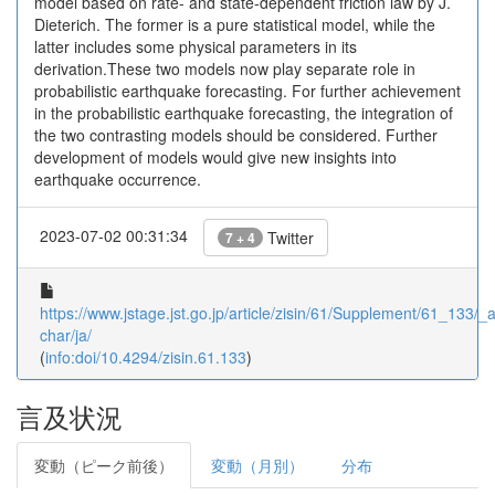
model based on rate- and state-dependent friction law by J.
Dieterich. The former is a pure statistical model, while the
latter includes some physical parameters in its
derivation.These two models now play separate role in
probabilistic earthquake forecasting. For further achievement
in the probabilistic earthquake forecasting, the integration of
the two contrasting models should be considered. Further
development of models would give new insights into
earthquake occurrence.
2023-07-02 00:31:34
Twitter
7 + 4
https://www.jstage.jst.go.jp/article/zisin/61/Supplement/61_133/_ar
char/ja/
(
info:doi/10.4294/zisin.61.133
)
言及状況
変動（ピーク前後）
変動（月別）
分布