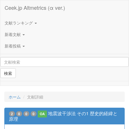
Ceek.jp Altmetrics (α ver.)
文献ランキング
新着文献
新着投稿
検索
ホーム
文献詳細
地震波干渉法 その1 歴史的経緯と
2
0
0
0
OA
原理