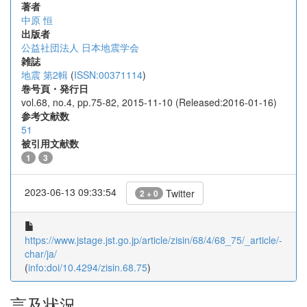
著者
中原 恒
出版者
公益社団法人 日本地震学会
雑誌
地震 第2輯
(
ISSN:00371114
)
巻号頁・発行日
vol.68, no.4, pp.75-82, 2015-11-10 (Released:2016-01-16)
参考文献数
51
被引用文献数
1
3
2023-06-13 09:33:54
Twitter
2 + 0
https://www.jstage.jst.go.jp/article/zisin/68/4/68_75/_article/-
char/ja/
(
info:doi/10.4294/zisin.68.75
)
言及状況