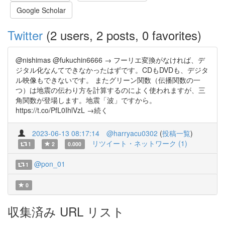
Google Scholar
Twitter
(2 users, 2 posts, 0 favorites)
@nishimas @fukuchin6666 → フーリエ変換がなければ、デ
ジタル化なんてできなかったはずです。CDもDVDも、デジタ
ル映像もできないです。 またグリーン関数（伝播関数の一
つ）は地震の伝わり方を計算するのによく使われますが、三
角関数が登場します。地震「波」ですから。
https://t.co/PfL0IhlVzL →続く
2023-06-13 08:17:14
@harryacu0302
(
投稿一覧
)
リツイート・ネットワーク (1)
1
2
0.000
@pon_01
1
0
収集済み URL リスト