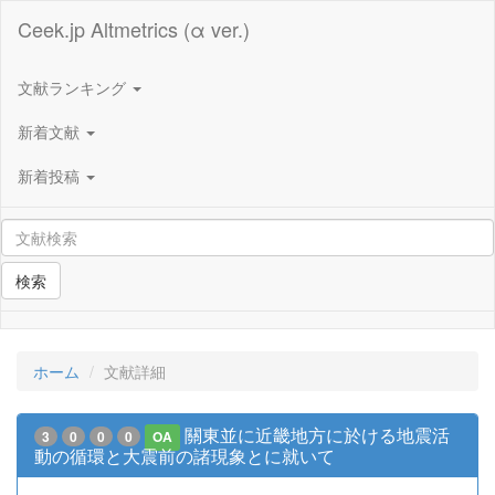
Ceek.jp Altmetrics (α ver.)
文献ランキング
新着文献
新着投稿
検索
ホーム
文献詳細
關東並に近畿地方に於ける地震活
3
0
0
0
OA
動の循環と大震前の諸現象とに就いて