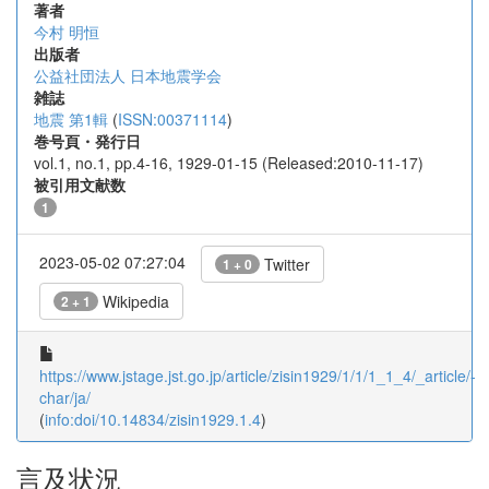
著者
今村 明恒
出版者
公益社団法人 日本地震学会
雑誌
地震 第1輯
(
ISSN:00371114
)
巻号頁・発行日
vol.1, no.1, pp.4-16, 1929-01-15 (Released:2010-11-17)
被引用文献数
1
2023-05-02 07:27:04
Twitter
1 + 0
Wikipedia
2 + 1
https://www.jstage.jst.go.jp/article/zisin1929/1/1/1_1_4/_article/-
char/ja/
(
info:doi/10.14834/zisin1929.1.4
)
言及状況