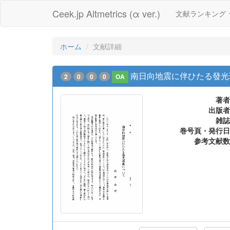
Ceek.jp Altmetrics (α ver.)
文献ランキング
ホーム
文献詳細
南日向地震に伴ひたる發光
2
0
0
0
OA
著者
出版者
雑誌
巻号頁・発行日
参考文献数