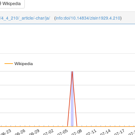
Wikipedia
4/4_4_210/_article/-char/ja/
(
info:doi/10.14834/zisin1929.4.210
)
Wikipedia