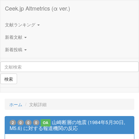
Ceek.jp Altmetrics (α ver.)
文献ランキング
新着文献
新着投稿
検索
ホーム
文献詳細
山崎断層の地震 (1984年5月30日,
2
0
0
0
OA
M5.6) に対する報道機関の反応