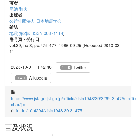
著者
尾池 和夫
出版者
公益社団法人 日本地震学会
雑誌
地震 第2輯
(
ISSN:00371114
)
巻号頁・発行日
vol.39, no.3, pp.475-477, 1986-09-25 (Released:2010-03-
11)
2023-10-01 11:42:46
Twitter
1 + 0
Wikipedia
1 + 1
https://www.jstage.jst.go.jp/article/zisin1948/39/3/39_3_475/_artic
char/ja/
(
info:doi/10.4294/zisin1948.39.3_475
)
言及状況