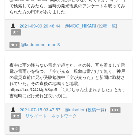
で検索してみたら、当時の発光現象のアンケートを取ってみ
られた方のPDFがありました
2021-09-09 20:48:44
@MOG_HIKARI
(
投稿一覧
)
1
@kodomono_mani3
1
夜中に雨の降らない雷光で起きた。その後、耳を澄まして雷
電か雷雨かを待つ。「空が光る」現象は雷だけで無く、神戸
の震災直前に兄が受験勉強中「空が光った」と新聞に取材さ
れていた。その直後の地鳴りと地震。
https://t.co/Q4OJgV8qo6 「〇〇ちゃん生まれました」とか、
吉報時にだけ光れば良いのに。
2021-07-15 03:47:57
@misotter
(
投稿一覧
)
1
リツイート・ネットワーク
2
0