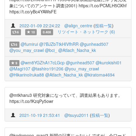
象についてのアンケート調査(2001) https://t.co/PCMLH5OXhf
https://t.co/yBc4YAWsFE
2022-01-09 22:24:22
@align_centre
(
投稿一覧
)
リツイート・ネットワーク (6)
6
10
0.408
@fumirui
@7BJZbTtkHIVfhRR
@gunhead507
6
@you_may_crawl
@bci_
@Atlach_Nacha_kk
@wm8YGZhA17cLGcp
@gunhead507
@kurokishi01
9
@Magi107
@tashiro191206
@you_may_crawl
@HikarinoIruka88
@Atlach_Nacha_kk
@kiratoma4694
@mtkharu3 研究対象になっていて、調査結果もあります。
https://t.co/fKzqPy5owr
2021-10-19 21:53:41
@tsuyu2011
(
投稿一覧
)
@kodomono_mani3 新聞の記事じゃないんですが、今ワード