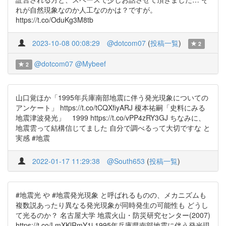
れが自然現象なのか人工なのかは？ですが。
https://t.co/OduKg3M8tb
2023-10-08 00:08:29
@dotcom07
(
投稿一覧
)
2
@dotcom07
@Mybeef
2
山口覚ほか「1995年兵庫南部地震に伴う発光現象についての
アンケート」 https://t.co/tCQXfiyARJ 榎本祐嗣「史料にみる
地震津波発光」 1999 https://t.co/vPP4zRY3GJ ちなみに、
地震雲って結構信じてました 自分で調べるって大切ですな と
実感 #地震
2022-01-17 11:29:38
@South653
(
投稿一覧
)
#地震光 や #地震発光現象 と呼ばれるものの、メカニズムも
複数説あったり異なる発光現象が同時発生の可能性も どうし
て光るのか？ 名古屋大学 地震火山・防災研究センター(2007)
https://t.co/LmXKlRmY1i 1995年兵庫県南部地震に伴う発光現