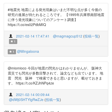
#地震光 地震による発光現象はいまだ不明な点が多く今後の
研究の進展が待たれるところです。 【1995年兵庫県南部地震
に伴う発光現象についてのアンケート調査】
https://t.co/es02PdbMIQ
2021-02-14 17:47:41
@magmagcup512
(
投稿一覧
)
1
@Mingaloona
1
@miomioco 今回が地震の閃光かはわかりませんが、 阪神大
震災でも閃光が多数目撃されて、論文なども出ています。 地
震 閃光 阪神 で検索できると思いますが、載せておきま
す。 https://t.co/KZJhNPq4ze
2021-02-14 00:09:44
@dWj0SHTYlgRwZJe
(
投稿一覧
)