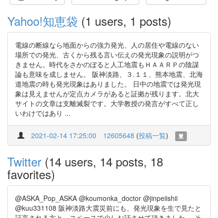
Yahoo!知恵袋
(1 users, 1 posts)
電線の断線なら地面からの強力発光、人の居住や電線のない
場所での発光、古くから残る言い伝えの発光現象の説明がつ
きません。時代をさかのぼると人工地震もＨＡＡＲＰの陰謀
論も意味を成しません。 阪神淡路、３.１１、熊本地震、北海
道地震の時も発光現象はありました。 日中の地震では発光現
象は見えませんが定点カメラがあると証拠が残ります。北大
サイトの文章は支離滅裂です。大学教授の発言がすべて正し
いわけではあり ...
2021-02-14 17:25:00
12605648
(
投稿一覧
)
Twitter
(14 users, 14 posts, 18
favorites)
@ASKA_Pop_ASKA @koumonka_doctor @jinpeiishii
@kuu331108 阪神淡路大震災前にも、発光現象を生で見たと
証言される方と、スペースで少しお話させて頂きました… そ