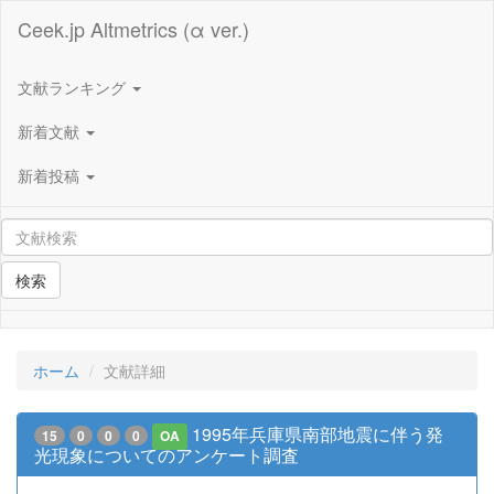
Ceek.jp Altmetrics (α ver.)
文献ランキング
新着文献
新着投稿
検索
ホーム
文献詳細
1995年兵庫県南部地震に伴う発
15
0
0
0
OA
光現象についてのアンケート調査