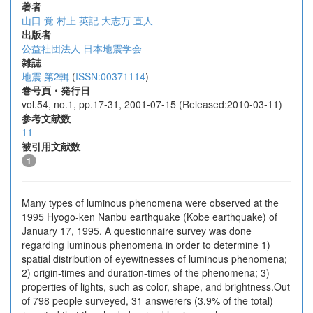
著者
山口 覚
村上 英記
大志万 直人
出版者
公益社団法人 日本地震学会
雑誌
地震 第2輯
(
ISSN:00371114
)
巻号頁・発行日
vol.54, no.1, pp.17-31, 2001-07-15 (Released:2010-03-11)
参考文献数
11
被引用文献数
1
Many types of luminous phenomena were observed at the
1995 Hyogo-ken Nanbu earthquake (Kobe earthquake) of
January 17, 1995. A questionnaire survey was done
regarding luminous phenomena in order to determine 1)
spatial distribution of eyewitnesses of luminous phenomena;
2) origin-times and duration-times of the phenomena; 3)
properties of lights, such as color, shape, and brightness.Out
of 798 people surveyed, 31 answerers (3.9% of the total)