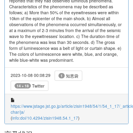
reported that they had observed luminous phenomena.
Characteristics of the phenomena may be described as
follows; a) More than 50% of the eyewitnesses were within
10km of the epicenter of the main shock. b) Almost all
observations of the phenomena occurred simultaneously, or
at a maximum of 2-3 minutes from the arrival of the seismic
wave to the eyewitnesses' location. c) The duration-time of
the phenomena was less than 30 seconds. d) The gross
form of luminescence was a belt of light or curtain shape. e)
The colors of luminescence were white, blue, and orange,
while blue-white was predominant.
2023-10-08 00:08:29
知恵袋
1
Twitter
14 + 18
https://www.jstage.jst.go.jp/article/zisin1948/54/1/54_1_17/_article
char/ja/
(
info:doi/10.4294/zisin1948.54.1_17
)