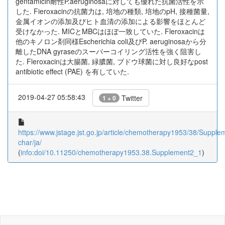
gentamicin耐性P.aeruginosaに対しても優れた抗菌活性を示
した. Fieroxacinの抗菌力は, 培地の種類, 培地のpH, 接種菌量,
金属イオンの添加及びヒト血清の添加による影響をほとんど
受けなかった. MICとMBCはほぼ一致していた. Fleroxacinは
他のキノロン剤同様Escherichia coli及びP. aeruginosaから分
離したDNA gyraseのスーパーコイリング活性を強く阻害し
た. Fleroxacinは大腸菌, 緑膿菌, ブドウ球菌に対し良好なpost
antibiotic effect (PAE) を有していた.
2019-04-27 05:58:43
Twitter
1 + 0
https://www.jstage.jst.go.jp/article/chemotherapy1953/38/Suppl
char/ja/
(
info:doi/10.11250/chemotherapy1953.38.Supplement2_1
)