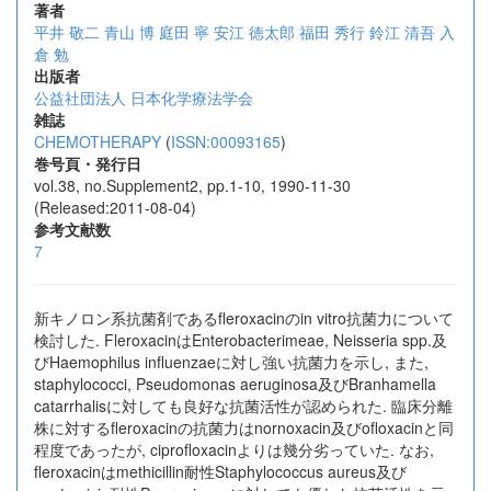
著者
平井 敬二
青山 博
庭田 寧
安江 徳太郎
福田 秀行
鈴江 清吾
入
倉 勉
出版者
公益社団法人 日本化学療法学会
雑誌
CHEMOTHERAPY
(
ISSN:00093165
)
巻号頁・発行日
vol.38, no.Supplement2, pp.1-10, 1990-11-30
(Released:2011-08-04)
参考文献数
7
新キノロン系抗菌剤であるfleroxacinのin vitro抗菌力について
検討した. FleroxacinはEnterobacterimeae, Neisseria spp.及
びHaemophilus influenzaeに対し強い抗菌力を示し, また,
staphylococci, Pseudomonas aeruginosa及びBranhamella
catarrhalisに対しても良好な抗菌活性が認められた. 臨床分離
株に対するfleroxacinの抗菌力はnornoxacin及びofloxacinと同
程度であったが, ciprofloxacinよりは幾分劣っていた. なお,
fleroxacinはmethicillin耐性Staphylococcus aureus及び