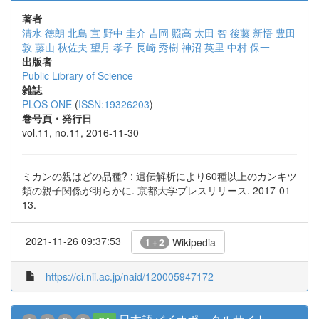
著者
清水 徳朗
北島 宣
野中 圭介
吉岡 照高
太田 智
後藤 新悟
豊田
敦
藤山 秋佐夫
望月 孝子
長崎 秀樹
神沼 英里
中村 保一
出版者
Public Library of Science
雑誌
PLOS ONE
(
ISSN:19326203
)
巻号頁・発行日
vol.11, no.11, 2016-11-30
ミカンの親はどの品種? : 遺伝解析により60種以上のカンキツ
類の親子関係が明らかに. 京都大学プレスリリース. 2017-01-
13.
2021-11-26 09:37:53
Wikipedia
1 + 2
https://ci.nii.ac.jp/naid/120005947172