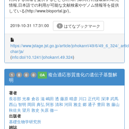
情報,日本語での利用が可能な文献検索やゲノム情報等を提供
している(http://www.bioportal.jp/)。
2019-10-31 17:31:00
はてなブックマーク
1
https://www.jstage.jst.go.jp/article/johokanri/49/6/49_6_324/_articl
char/ja/
(
info:doi/10.1241/johokanri.49.324
)
複合適応形質進化の遺伝子基盤解
1
0
0
0
OA
明
著者
長谷部 光泰
倉谷 滋
嶋田 透
藤原 晴彦
川口 正代司
深津 武馬
西山 智明
岡田 典弘
阿形 清和
河田 雅圭
郷 通子
豊田 敦
藤山
秋佐夫
望月 敦史
矢原 徹一
出版者
基礎生物学研究所
雑誌