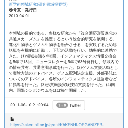
新学術領域研究(研究領域提案型)
巻号頁・発行日
2010-04-01
本領域の目的である、多様な研究から「複合適応形質進化の
共通メカニズム」を推定するという総合的研究を展開する、
進化生物学とゲノム生物学を融合させる、を実現するため総
括班を有機的に組織し、下記の活動を行い、効率的に連携で
きた。(1)領域会議を年2回、インフォマティクス情報交換会
を5年で18回、ニュースレターを5年で63号発行し、領域内で
の情報共有、共通意識形成を行った。(2)ゲノム支援活動とし
て実験方法のアドバイス、ゲノム配列決定支援、外部委託に
ついてのアドバイス、各班のインフォマティクス担当者など
に指導を行った。(3)形質転換実験技術支援を行った。(4)国
内、国際シンポジウムをほぼ毎年開催した。
2011-06-10 21:20:04
Twitter
1 + 0
https://kaken.nii.ac.jp/grant/KAKENHI-ORGANIZER-