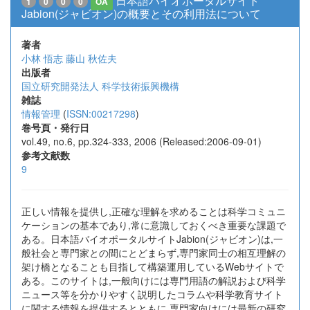
日本語バイオポータルサイト
1
0
0
0
OA
Jabion(ジャビオン)の概要とその利用法について
著者
小林 悟志
藤山 秋佐夫
出版者
国立研究開発法人 科学技術振興機構
雑誌
情報管理
(
ISSN:00217298
)
巻号頁・発行日
vol.49, no.6, pp.324-333, 2006 (Released:2006-09-01)
参考文献数
9
正しい情報を提供し,正確な理解を求めることは科学コミュニ
ケーションの基本であり,常に意識しておくべき重要な課題で
ある。日本語バイオポータルサイトJabion(ジャビオン)は,一
般社会と専門家との間にとどまらず,専門家同士の相互理解の
架け橋となることも目指して構築運用しているWebサイトで
ある。このサイトは,一般向けには専門用語の解説および科学
ニュース等を分かりやすく説明したコラムや科学教育サイト
に関する情報を提供するとともに,専門家向けには最新の研究