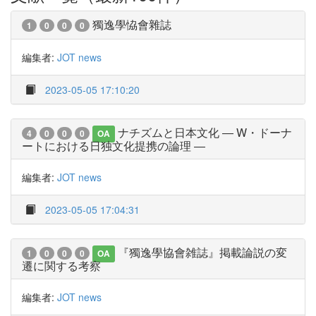
獨逸學恊會雜誌
1
0
0
0
編集者:
JOT news
2023-05-05 17:10:20
ナチズムと日本文化 ― W・ドーナ
4
0
0
0
OA
ートにおける日独文化提携の論理 ―
編集者:
JOT news
2023-05-05 17:04:31
『獨逸學協會雑誌』掲載論説の変
1
0
0
0
OA
遷に関する考察
編集者:
JOT news