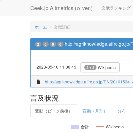
Ceek.jp Altmetrics (α ver.)
文献ランキング
ホーム
文献詳細
http://agriknowledge.affrc.go.j
2
0
0
0
2023-05-10 11:00:49
Wikipedia
2 + 2
http://agriknowledge.affrc.go.jp/RN/201015341
言及状況
変動（ピーク前後）
変動（月別）
分布
合計
Wikipedia