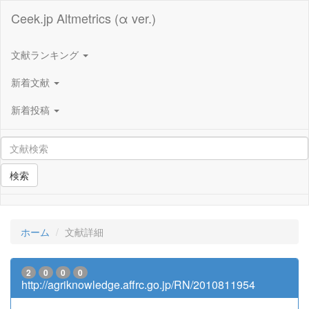
Ceek.jp Altmetrics (α ver.)
文献ランキング
新着文献
新着投稿
検索
ホーム
文献詳細
2
0
0
0
http://agriknowledge.affrc.go.jp/RN/2010811954