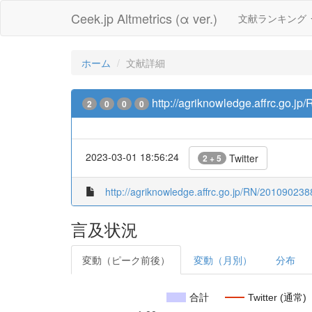
Ceek.jp Altmetrics (α ver.)
文献ランキング
ホーム
文献詳細
http://agriknowledge.affrc.go.j
2
0
0
0
2023-03-01 18:56:24
Twitter
2 + 5
http://agriknowledge.affrc.go.jp/RN/201090238
言及状況
変動（ピーク前後）
変動（月別）
分布
合計
Twitter (通常)