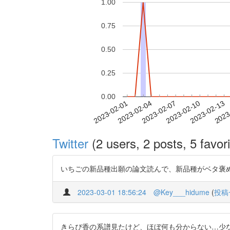
1.00
0.75
0.50
0.25
0.00
2023-02-07
2023-02-10
2023-02-13
2023
2023-02-01
2023-02-04
Twitter
(2 users, 2 posts, 5 favori
いちごの新品種出願の論文読んで、新品種がベタ褒めされてる部分読むの大
2023-03-01 18:56:24
@Key___hidume
(
投稿
きらぴ香の系譜見たけど、ほぼ何も分からない…少なくとも『章姫』