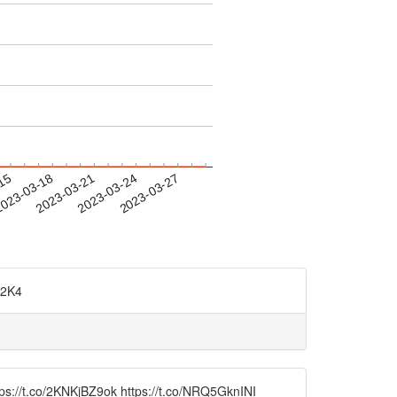
-15
023-03-18
2023-03-21
2023-03-24
2023-03-27
2K4
Z9ok https://t.co/NRQ5GknINI