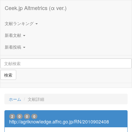
Ceek.jp Altmetrics (α ver.)
文献ランキング
新着文献
新着投稿
検索
ホーム
文献詳細
2
0
0
0
http://agriknowledge.affrc.go.jp/RN/2010902408