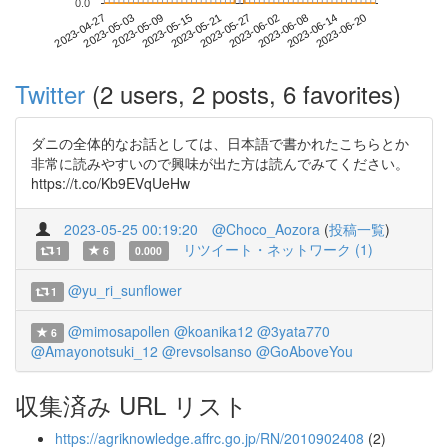
0.0
2023-06-14
2023-04-27
2023-05-15
2023-06-02
2023-06-20
2023-05-03
2023-05-21
2023-06-08
2023-05-09
2023-05-27
Twitter
(2 users, 2 posts, 6 favorites)
ダニの全体的なお話としては、日本語で書かれたこちらとか
非常に読みやすいので興味が出た方は読んでみてください。
https://t.co/Kb9EVqUeHw
2023-05-25 00:19:20
@Choco_Aozora
(
投稿一覧
)
リツイート・ネットワーク (1)
1
6
0.000
@yu_ri_sunflower
1
@mimosapollen
@koanika12
@3yata770
6
@Amayonotsuki_12
@revsolsanso
@GoAboveYou
収集済み URL リスト
https://agriknowledge.affrc.go.jp/RN/2010902408
(2)