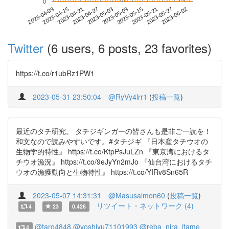
0
2023-05-27
2023-04-09
2023-04-27
2023-05-15
2023-06-02
2023-04-15
2023-05-03
2023-05-21
2023-04-21
2023-05-09
Twitter
(6 users, 6 posts, 23 favorites)
https://t.co/r1ubRz1PW1
2023-05-31 23:50:04
@RyVy4lrr1
(
投稿一覧
)
最近のタチ研究。 タチジギンガーの皆さんも是非ご一読を！
和文なので読みやすいです。#タチジギ 『日本産タチウオの
生物学的特性』 https://t.co/KtpPsJuLZn 『東京湾におけるタ
チウオ漁況』 https://t.co/9eJyYn2mJo 『仙台湾におけるタチ
ウオの漁獲動向と生物特性』 https://t.co/YIRv8Sn65R
2023-05-07 14:31:31
@Masusalmon60
(
投稿一覧
)
リツイート・ネットワーク (4)
4
23
0.426
@taro4848
@yoshiyu71101993
@reba_nira_itame
4