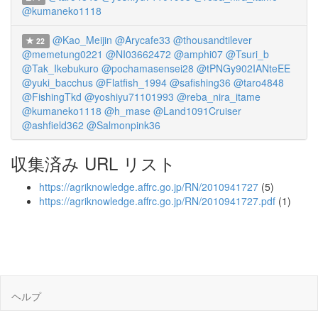
@kumaneko1118
@Kao_Meijin
@Arycafe33
@thousandtilever
22
@memetung0221
@NI03662472
@amphi07
@Tsuri_b
@Tak_Ikebukuro
@pochamasensei28
@tPNGy902IANteEE
@yuki_bacchus
@Flatfish_1994
@safishing36
@taro4848
@FishingTkd
@yoshiyu71101993
@reba_nira_itame
@kumaneko1118
@h_mase
@Land1091Cruiser
@ashfield362
@Salmonpink36
収集済み URL リスト
https://agriknowledge.affrc.go.jp/RN/2010941727
(5)
https://agriknowledge.affrc.go.jp/RN/2010941727.pdf
(1)
ヘルプ