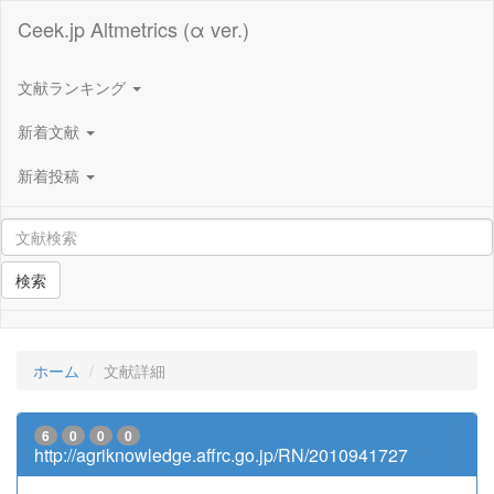
Ceek.jp Altmetrics (α ver.)
文献ランキング
新着文献
新着投稿
検索
ホーム
文献詳細
6
0
0
0
http://agriknowledge.affrc.go.jp/RN/2010941727