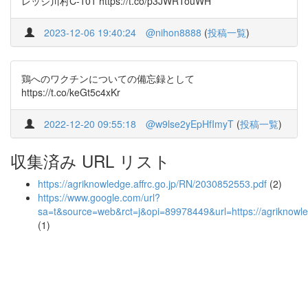
レッジ川村C-101 https://t.co/p3JWRTouWH
2023-12-06 19:40:24
@nihon8888
(
投稿一覧
)
鶏へのワクチンについての備忘録として
https://t.co/keGt5c4xKr
2022-12-20 09:55:18
@w9lse2yEpHfImyT
(
投稿一覧
)
収集済み URL リスト
https://agriknowledge.affrc.go.jp/RN/2030852553.pdf
(2)
https://www.google.com/url?
sa=t&source=web&rct=j&opi=89978449&url=https://agrik
(1)