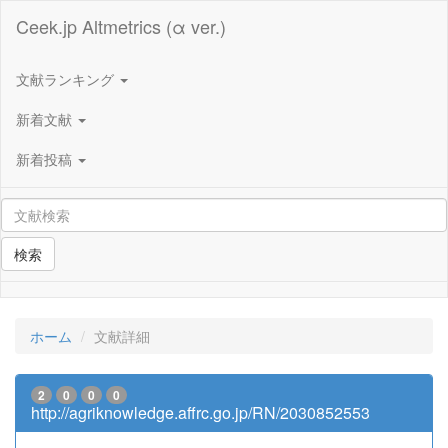
Ceek.jp Altmetrics (α ver.)
文献ランキング
新着文献
新着投稿
検索
ホーム
文献詳細
2
0
0
0
http://agriknowledge.affrc.go.jp/RN/2030852553