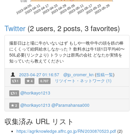
0.00
2023-05-23
2023-04-05
2023-04-23
2023-05-11
2023-05-29
2023-04-11
2023-04-29
2023-05-17
2023-04-17
2023-05-05
Twitter
(2 users, 2 posts, 3 favorites)
撮影日はと場に牛がいないはず もしや一晩中牛の頭を鉄の棒
にくくって給餌給水しなかった？ 飲料水は牛1頭1日平均40〜
50L必要(リンクより) トラックは群馬の会社 どなたか実情を
知っていたら教えてください
2023-04-27 01:16:57
@jp_cromer_kn
(
投稿一覧
)
リツイート・ネットワーク (1)
1
4
0.707
@horikayo1213
1
@horikayo1213
@Paramahansa000
2
収集済み URL リスト
https://agriknowledge.affrc.go.jp/RN/2030870523.pdf
(2)