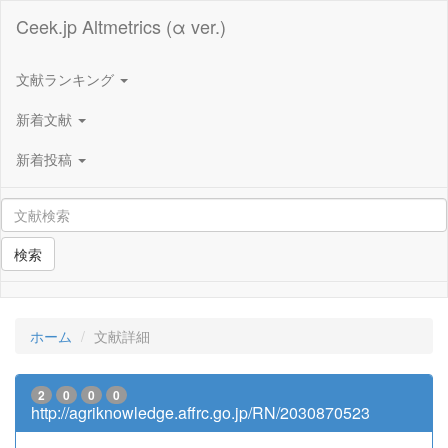
Ceek.jp Altmetrics (α ver.)
文献ランキング
新着文献
新着投稿
検索
ホーム
文献詳細
2
0
0
0
http://agriknowledge.affrc.go.jp/RN/2030870523