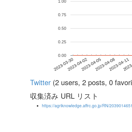
1.00
0.75
0.50
0.25
0.00
2023-04-05
2023-04-08
2023-04-11
2023
2023-03-30
2023-04-02
Twitter
(2 users, 2 posts, 0 favori
収集済み URL リスト
https://agriknowledge.affrc.go.jp/RN/203901465