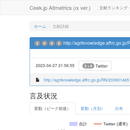
Ceek.jp Altmetrics (α ver.)
文献ランキング
ホーム
文献詳細
http://agriknowledge.affrc.go.j
2
0
0
0
2023-04-27 21:56:55
Twitter
2 + 0
http://agriknowledge.affrc.go.jp/RN/203901465
言及状況
変動（ピーク前後）
変動（月別）
分布
合計
Twitter (通常)