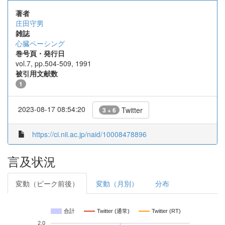
著者
庄田守男
雑誌
心臓ペーシング
巻号頁・発行日
vol.7, pp.504-509, 1991
被引用文献数
1
2023-08-17 08:54:20
Twitter
3 + 6
https://ci.nii.ac.jp/naid/10008478896
言及状況
変動（ピーク前後）
変動（月別）
分布
合計
Twitter (通常)
Twitter (RT)
2.0