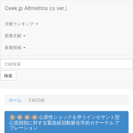
Ceek.jp Altmetrics (α ver.)
文献ランキング
新着文献
新着投稿
検索
ホーム
文献詳細
心原性ショックを伴うインセサント型
3
0
0
0
心室頻拍に対する緊急経冠動脈化学的カテーテル ア
ブレーション