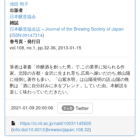
池田 明子
出版者
日本醸造協会
雑誌
日本醸造協会誌 = Journal of the Brewing Society of Japan
(
ISSN:09147314
)
巻号頁・発行日
vol.108, no.1, pp.32-36, 2013-01-15
筆者は著書「吟醸酒を創った男」で,この業界に知られる作
家。北陸の古都・金沢に生まれ育ち,広島へ嫁いだのち,賴山陽
に傾倒し著作も多い。「山紫水明」は山陽発明の語,山陽の晩
酌は「酒に自分好みに水をブレンド」していた由。本解説を
楽しく味わっていただきたい。
2021-01-09 20:00:06
Twitter
1 + 0
https://ci.nii.ac.jp/naid/10031145605
(
info:doi/10.6013/jbrewsocjapan.108.32
)