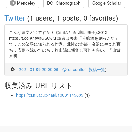
Mendeley
DOI Chronograph
Google Scholar
0
Twitter
(1 users, 1 posts, 0 favorites)
こんな論文どうですか？ 頼山陽と酒(池田 明子),2013
https://t.co/KhfwnGSO6Q 筆者は著書「吟醸酒を創った男」
で，この業界に知られる作家。北陸の古都・金沢に生まれ育
ち，広島へ嫁いだのち，賴山陽に傾倒し著作も多い。「山紫
水明…
2021-01-09 20:00:06
@ronbuntter
(
投稿一覧
)
収集済み URL リスト
https://ci.nii.ac.jp/naid/10031145605
(1)