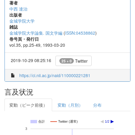
著者
中西 達治
出版者
金城学院大学
雑誌
金城学院大学論集. 国文学編
(
ISSN:04538862
)
巻号頁・発行日
vol.35, pp.25-49, 1993-03-20
2019-10-29 08:25:16
Twitter
25 + 0
https://ci.nii.ac.jp/naid/110000221281
言及状況
変動（ピーク前後）
変動（月別）
分布
合計
Twitter (通常)
1/2
3