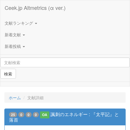
Ceek.jp Altmetrics (α ver.)
文献ランキング
新着文献
新着投稿
検索
ホーム
文献詳細
諷刺のエネルギー : 『太平記』と
25
0
0
0
OA
落首