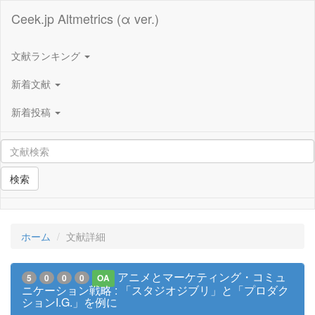
Ceek.jp Altmetrics (α ver.)
文献ランキング
新着文献
新着投稿
検索
ホーム
文献詳細
アニメとマーケティング・コミュ
5
0
0
0
OA
ニケーション戦略 : 「スタジオジブリ」と「プロダク
ションI.G.」を例に