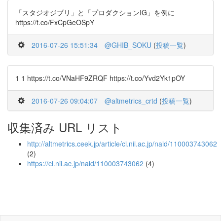
「スタジオジブリ」と「プロダクションIG」を例に
https://t.co/FxCpGeOSpY
2016-07-26 15:51:34
@GHIB_SOKU
(
投稿一覧
)
1 1 https://t.co/VNaHF9ZRQF https://t.co/Yvd2Yk1pOY
2016-07-26 09:04:07
@altmetrics_crtd
(
投稿一覧
)
収集済み URL リスト
http://altmetrics.ceek.jp/article/ci.nii.ac.jp/naid/110003743062
(2)
https://ci.nii.ac.jp/naid/110003743062
(4)