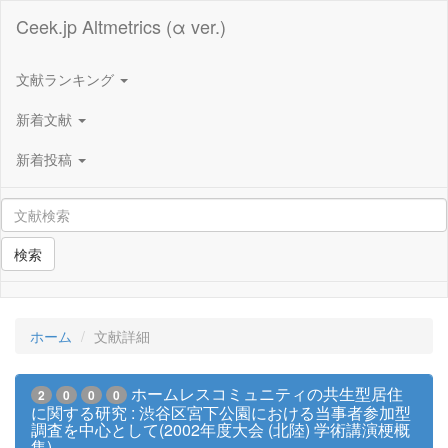
Ceek.jp Altmetrics (α ver.)
文献ランキング
新着文献
新着投稿
検索
ホーム
文献詳細
ホームレスコミュニティの共生型居住
2
0
0
0
に関する研究 : 渋谷区宮下公園における当事者参加型
調査を中心として(2002年度大会 (北陸) 学術講演梗概
集)