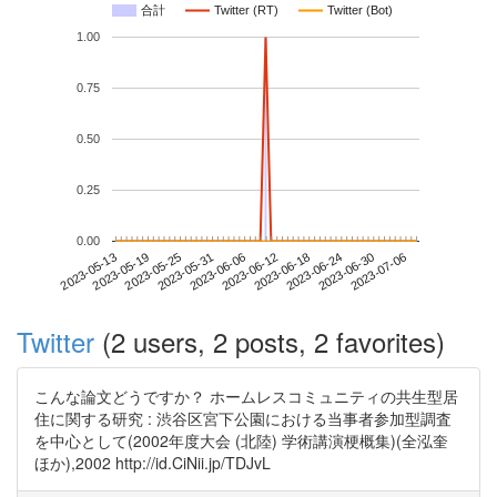
合計
Twitter (RT)
Twitter (Bot)
1.00
0.75
0.50
0.25
0.00
2023-06-30
2023-05-13
2023-05-31
2023-06-18
2023-07-06
2023-05-19
2023-06-06
2023-06-24
2023-05-25
2023-06-12
Twitter
(2 users, 2 posts, 2 favorites)
こんな論文どうですか？ ホームレスコミュニティの共生型居
住に関する研究 : 渋谷区宮下公園における当事者参加型調査
を中心として(2002年度大会 (北陸) 学術講演梗概集)(全泓奎
ほか),2002 http://id.CiNii.jp/TDJvL