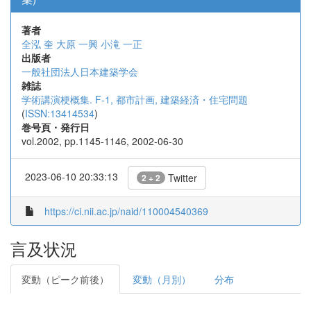
著者
全泓 奎
大原 一興
小滝 一正
出版者
一般社団法人日本建築学会
雑誌
学術講演梗概集. F-1, 都市計画, 建築経済・住宅問題
(
ISSN:13414534
)
巻号頁・発行日
vol.2002, pp.1145-1146, 2002-06-30
2023-06-10 20:33:13
Twitter
2 + 2
https://ci.nii.ac.jp/naid/110004540369
言及状況
変動（ピーク前後）
変動（月別）
分布