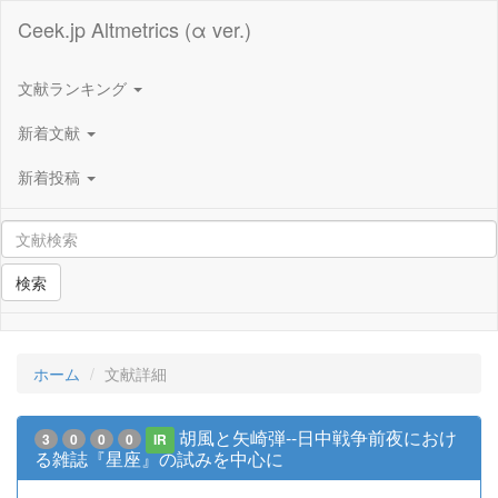
Ceek.jp Altmetrics (α ver.)
文献ランキング
新着文献
新着投稿
検索
ホーム
文献詳細
胡風と矢崎弾--日中戦争前夜におけ
3
0
0
0
IR
る雑誌『星座』の試みを中心に