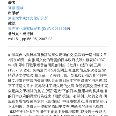
著者
近藤 龍哉
出版者
東京大学東洋文化研究所
雑誌
東洋文化研究所紀要
(
ISSN:05638089
)
巻号頁・発行日
vol.151, pp.55-95, 2007-03
胡風就自己與日本進歩評論家矢崎彈的交流,寫過一篇回憶文章
<憶矢崎彈―向摧殘文化的野蠻的日本政府抗議>,發表於1937
年9月,即中日戰爭爆發後胡風創刊的《七月》(週刊)第三期
(1937. 9. 25)。矢崎於同年5月訪問上海,並與胡風多次会談,當
時通過文學暢談,相互留下了深刻印象。胡風接到強烈希望與中
國文壇進行交流的矢崎卻因此而遭到日本官憲逮捕的消息後,寫
下了這篇文章,如實地記述了與矢崎的交流,並證實其交流幾乎完
全是與文學相關的,對在所謂"憲政"下的日本,濫用權利將其逮捕
的日本政府的野蠻行為提出了強烈抗議。有關與矢崎的交流,胡
風在名譽恢復後所寫的《回憶錄》中僅略微渉及,其眞實情况仍
不太明確。造成這一現狀的原因主要有:矢崎彈的評論活動自
1932年至1946年的15年主要集中於戰爭時期,戰後幾乎未能活