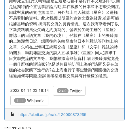
躍即死去;由於矢崎無論是左還是右都不処於日本文壇的中心,而
是從獨特的位置從事評論活動,其在戰後的日本並不怎麼受關注,
因此對其的研究也無進展。另外加上同人雜誌《星座》又是極
不易看到的資料。此次我想以胡風的這篇文章為綫索,並盡可能
根據當時的資料,搞清其交流的眞實情况。這次我有幸看到了以
下新資料胡風受矢崎之約所寫的、發表於矢崎主辧的《星座》
雜誌上的日語文章〈我的心境〉、登載在《星座》上的矢崎彈
的上海滯留日記、歸國後的矢崎發表於日本的雜誌等刊物上的
文章、矢崎在上海與王統照交換《星座》和《文学》雜誌的特
約關系、籌劃雜誌交換的詩人五城康雄(《星座》同人)謀求中
日文學交流的文章等。我想根據這些新資料,闡明矢崎彈究竟是
一個什麼樣的評論家?他是以何目的訪問上海的?訪問又是在怎
樣的社会狀態下進行的?在上海進行了哪些活動?回國後的交流
經過如何等問題,並試圖考察這種交流具有什麼樣的意義。
2022-04-14 23:18:14
Twitter
2 + 0
Wikipedia
1 + 1
https://ci.nii.ac.jp/naid/120000873265