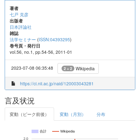
著者
七戸 克彦
出版者
日本評論社
雑誌
法学セミナー
(
ISSN:04393295
)
巻号頁・発行日
vol.56, no.1, pp.54-56, 2011-01
2023-07-08 06:35:48
Wikipedia
2 + 2
https://ci.nii.ac.jp/naid/120003043281
言及状況
変動（ピーク前後）
変動（月別）
分布
合計
Wikipedia
2.0