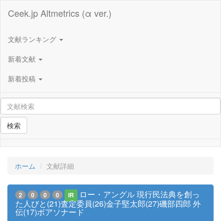
Ceek.jp Altmetrics (α ver.)
文献ランキング
新着文献
新着投稿
検索
ホーム
文献詳細
ロー・アングル 現行民法典を創っ
2
0
0
0
IR
た人びと(21)査定委員(26)金子堅太郎(27)磯部四郎 外
伝(17)ボアソナード