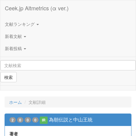
Ceek.jp Altmetrics (α ver.)
文献ランキング
新着文献
新着投稿
検索
ホーム
文献詳細
為朝伝説と中山王統
2
0
0
0
IR
著者