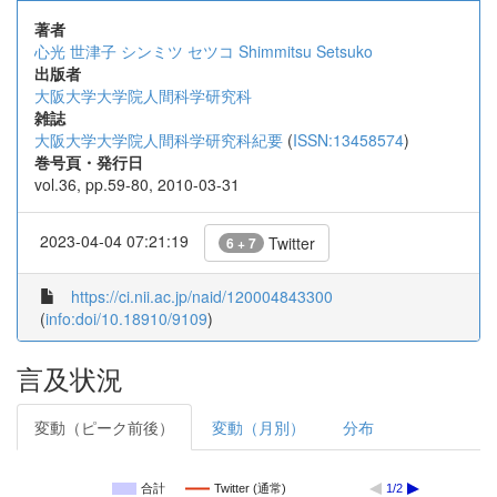
著者
心光 世津子
シンミツ セツコ
Shimmitsu Setsuko
出版者
大阪大学大学院人間科学研究科
雑誌
大阪大学大学院人間科学研究科紀要
(
ISSN:13458574
)
巻号頁・発行日
vol.36, pp.59-80, 2010-03-31
2023-04-04 07:21:19
Twitter
6 + 7
https://ci.nii.ac.jp/naid/120004843300
(
info:doi/10.18910/9109
)
言及状況
変動（ピーク前後）
変動（月別）
分布
合計
Twitter (通常)
1/2