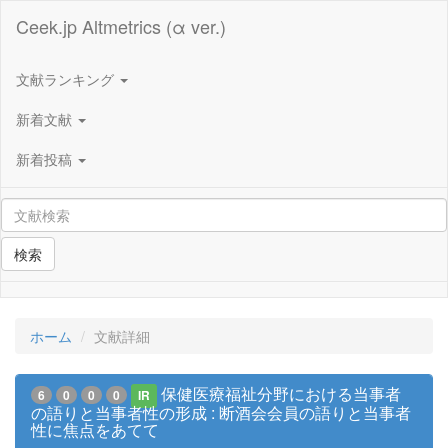
Ceek.jp Altmetrics (α ver.)
文献ランキング
新着文献
新着投稿
検索
ホーム
文献詳細
保健医療福祉分野における当事者
6
0
0
0
IR
の語りと当事者性の形成 : 断酒会会員の語りと当事者
性に焦点をあてて