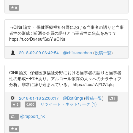
0
→CiNii 論文 - 保健医療福祉分野における当事者の語りと当事
者性の形成 : 断酒会会員の語りと当事者性に焦点をあてて
https://t.co/D94e8fGi5Y #CiNii
2018-02-09 06:42:54
@chiisanaehon
(
投稿一覧
)
CiNii 論文 -保健医療福祉分野における当事者の語りと当事者
性の形成〜PDFあり。アルコール依存の人々へのナラティブ
分析。非常に練り込まれている。 https://t.co/rAjYOVtqIq
2018-01-18 22:00:17
@BotKmgi
(
投稿一覧
)
1
リツイート・ネットワーク (1)
2
0.000
@rapport_hk
1
0