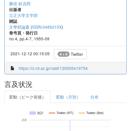
勝俣 銓吉郎
出版者
立正大学文学部
雑誌
文學部論叢
(
ISSN:0485215X
)
巻号頁・発行日
no.4, pp.4-7, 1955-09
2021-12-12 00:15:05
Twitter
4 + 0
https://ci.nii.ac.jp/naid/120005419754
言及状況
変動（ピーク前後）
変動（月別）
分布
合計
Twitter (RT)
Twitter (Bot)
2.0