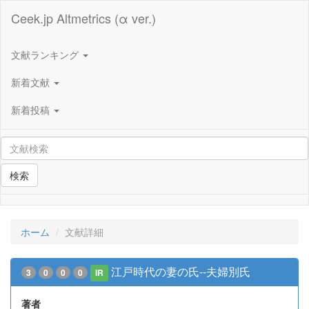
Ceek.jp Altmetrics (α ver.)
文献ランキング
新着文献
新着投稿
検索
ホーム
文献詳細
江戸時代の妻の氏--夫婦別氏
3
0
0
0
IR
著者