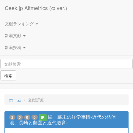
Ceek.jp Altmetrics (α ver.)
文献ランキング
新着文献
新着投稿
検索
ホーム
文献詳細
続・幕末の洋学事情-近代の発信
2
0
0
0
IR
地、長崎と蘭医と近代教育-