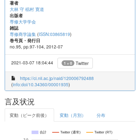
著者
大林 守
椙村 寛道
出版者
専修大学学会
雑誌
専修商学論集
(
ISSN:03865819
)
巻号頁・発行日
no.95, pp.97-104, 2012-07
2021-03-07 18:04:44
Twitter
1 + 0
https://ci.nii.ac.jp/naid/120006792488
(
info:doi/10.34360/00001935
)
言及状況
変動（ピーク前後）
変動（月別）
分布
合計
Twitter (通常)
Twitter (RT)
2.0