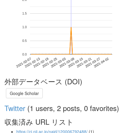
1.5
1.0
0.5
0.0
2021-03-27
2021-02-07
2021-02-25
2021-03-15
2021-04-02
2021-02-13
2021-03-03
2021-03-21
2021-02-19
2021-03-09
外部データベース (DOI)
Google Scholar
Twitter
(1 users, 2 posts, 0 favorites)
収集済み URL リスト
https://ci.nii.ac.jp/naid/120006792488/
(1)