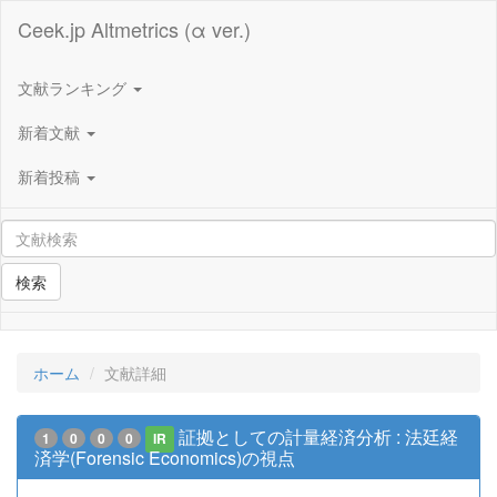
Ceek.jp Altmetrics (α ver.)
文献ランキング
新着文献
新着投稿
検索
ホーム
文献詳細
証拠としての計量経済分析 : 法廷経
1
0
0
0
IR
済学(Forensic Economics)の視点