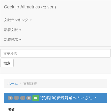
Ceek.jp Altmetrics (α ver.)
文献ランキング
新着文献
新着投稿
検索
ホーム
文献詳細
特別講演 伝統舞踊へのいざない
1
0
0
0
IR
著者