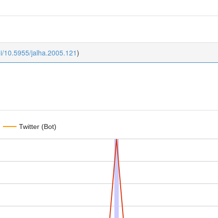
oi/10.5955/jalha.2005.121
)
Twitter (Bot)