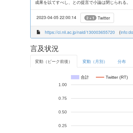
成果を以てすべし、との提言で小論は閉じられる。
2023-04-05 22:00:14
Twitter
2 + 1
https://ci.nii.ac.jp/naid/130003655720
(
info:d
言及状況
変動（ピーク前後）
変動（月別）
分布
合計
Twitter (RT)
1.00
0.75
0.50
0.25