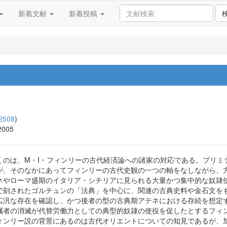
新着文献
新着投稿
2508
)
2005
くのは、M・I・フィンリーの古代経済論への諸家の対応である。プリミ
が、そのなかにあってフィンリーの古代史観の一つの軸をなしながら、
ネやローマ盛期のイタリア・シチリアに見られる大量かつ集中的な奴隷
で刻されたゴルチュンの「法典」を中心に、関連の古典史料や金石文を
広汎な存在を確認し、かつ後者の型の古典期アテネにおける存続を想定す
属者の消滅が代替労働力としての典型的奴隷の使役を促したとするフィ
ィンリー説の背景にあるのは古代オリエントについての知見であるが、