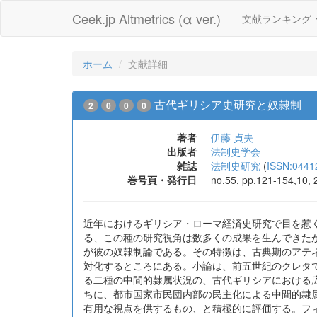
Ceek.jp Altmetrics (α ver.)
文献ランキング
ホーム
文献詳細
古代ギリシア史研究と奴隷制
2
0
0
0
著者
伊藤 貞夫
出版者
法制史学会
雑誌
法制史研究
(
ISSN:0441
巻号頁・発行日
no.55, pp.121-154,10, 
近年におけるギリシア・ローマ経済史研究で目を惹
る、この種の研究視角は数多くの成果を生んできた
が彼の奴隷制論である。その特徴は、古典期のアテ
対化するところにある。小論は、前五世紀のクレタ
る二種の中間的隷属状況の、古代ギリシアにおける
ちに、都市国家市民団内部の民主化による中間的隷
有用な視点を供するもの、と積極的に評価する。フ