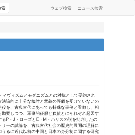
検索
ウェブ検索
ニュース検索
ティヴィズムとモダニズムとの対抗として要約され
方法論的に十分な檢討と意義の評価を受けていないの
使役を、古典古代にあっても特殊な事例と看做し、相
も勘案しつつ、軍事的征服と負債とにそれぞれ起因す
るP・J・ローズとE・M・ハリスの説を批判したの
ンリーの試論を、古典古代社会の歴史的展開の理解に
加うるに近代以前の中国と日本の身分制に関する研究