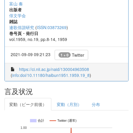
富山 奏
出版者
俳文学会
雑誌
連歌俳諧研究
(
ISSN:03873269
)
巻号頁・発行日
vol.1959, no.19, pp.8-14, 1959
2021-09-09 09:21:23
Twitter
1 + 0
https://ci.nii.ac.jp/naid/130004963508
(
info:doi/10.11180/haibun1951.1959.19_8
)
言及状況
変動（ピーク前後）
変動（月別）
分布
合計
Twitter (通常)
1.00