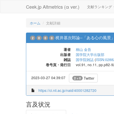
Ceek.jp Altmetrics (α ver.)
文献ランキング
ホーム
文献詳細
梶井基次郎論--「ある心の風景
2
0
0
0
著者
桐山 金吾
出版者
国学院大学出版部
雑誌
国学院雑誌
(
ISSN:0288
巻号頁・発行日
vol.91, no.11, pp.p82-
2023-03-27 04:39:07
Twitter
2 + 0
https://ci.nii.ac.jp/naid/40001282720
言及状況