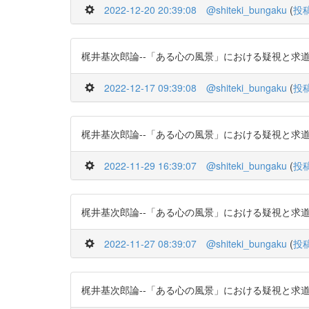
2022-12-20 20:39:08
@shiteki_bungaku
(
投
梶井基次郎論--「ある心の風景」における疑視と求道 https:/
2022-12-17 09:39:08
@shiteki_bungaku
(
投
梶井基次郎論--「ある心の風景」における疑視と求道 https:/
2022-11-29 16:39:07
@shiteki_bungaku
(
投
梶井基次郎論--「ある心の風景」における疑視と求道 https:/
2022-11-27 08:39:07
@shiteki_bungaku
(
投
梶井基次郎論--「ある心の風景」における疑視と求道 https:/