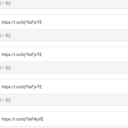
稿一覧
)
/t.co/bj75sFjvTE
稿一覧
)
/t.co/bj75sFjvTE
稿一覧
)
/t.co/bj75sFjvTE
稿一覧
)
/t.co/bj75sFAyVE