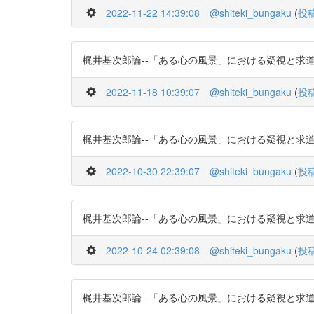
2022-11-22 14:39:08
@shiteki_bungaku
(
投
梶井基次郎論--「ある心の風景」における疑視と求道 https:/
2022-11-18 10:39:07
@shiteki_bungaku
(
投
梶井基次郎論--「ある心の風景」における疑視と求道 https:/
2022-10-30 22:39:07
@shiteki_bungaku
(
投
梶井基次郎論--「ある心の風景」における疑視と求道 https:/
2022-10-24 02:39:08
@shiteki_bungaku
(
投
梶井基次郎論--「ある心の風景」における疑視と求道 https:/