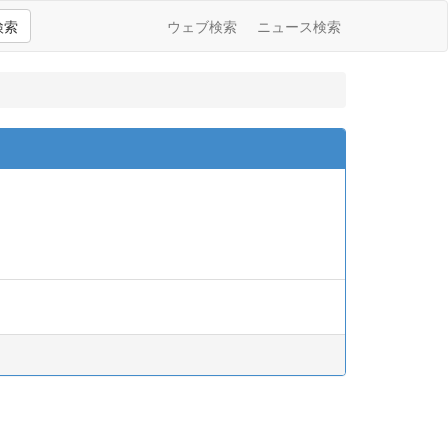
検索
ウェブ検索
ニュース検索