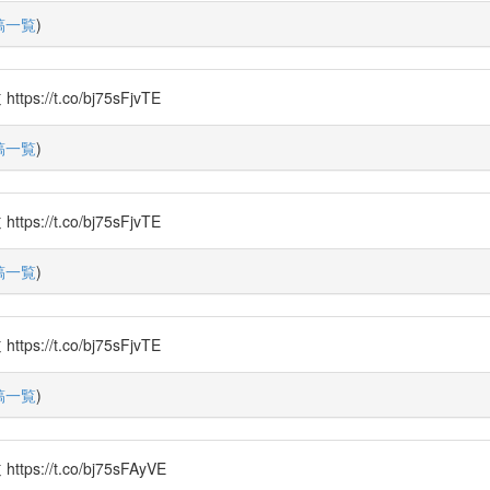
稿一覧
)
/t.co/bj75sFjvTE
稿一覧
)
/t.co/bj75sFjvTE
稿一覧
)
/t.co/bj75sFjvTE
稿一覧
)
/t.co/bj75sFAyVE