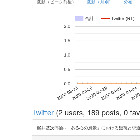
変動（ピーク前後）
変動（月別）
分布
合計
Twitter (RT)
2.0
1.5
1.0
0.5
0.0
2020-03-29
2020-04-01
2020-04-04
2020
2020-03-23
2020-03-26
Twitter
(2 users, 189 posts, 0 fav
梶井基次郎論--「ある心の風景」における疑視と求道 https:/