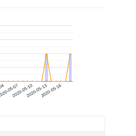
-04
020-05-07
2020-05-10
2020-05-13
2020-05-16