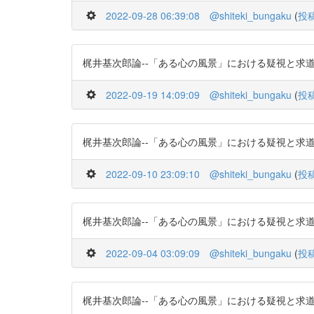
2022-09-28 06:39:08
@shiteki_bungaku
(
投
梶井基次郎論--「ある心の風景」における疑視と求道 https:/
2022-09-19 14:09:09
@shiteki_bungaku
(
投
梶井基次郎論--「ある心の風景」における疑視と求道 https:/
2022-09-10 23:09:10
@shiteki_bungaku
(
投
梶井基次郎論--「ある心の風景」における疑視と求道 https:/
2022-09-04 03:09:09
@shiteki_bungaku
(
投
梶井基次郎論--「ある心の風景」における疑視と求道 https:/