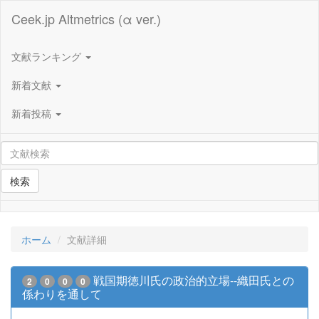
Ceek.jp Altmetrics (α ver.)
文献ランキング
新着文献
新着投稿
検索
ホーム
文献詳細
戦国期徳川氏の政治的立場--織田氏との
2
0
0
0
係わりを通して