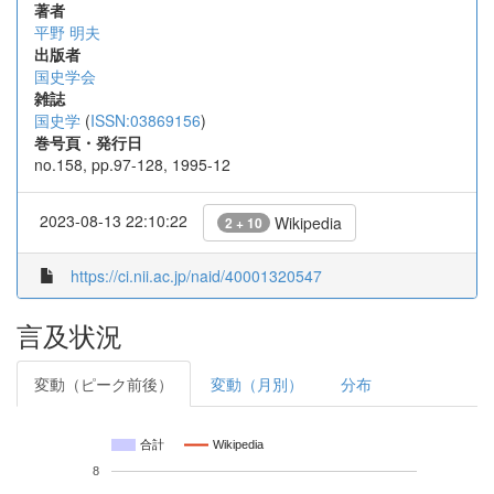
著者
平野 明夫
出版者
国史学会
雑誌
国史学
(
ISSN:03869156
)
巻号頁・発行日
no.158, pp.97-128, 1995-12
2023-08-13 22:10:22
Wikipedia
2 + 10
https://ci.nii.ac.jp/naid/40001320547
言及状況
変動（ピーク前後）
変動（月別）
分布
合計
Wikipedia
8