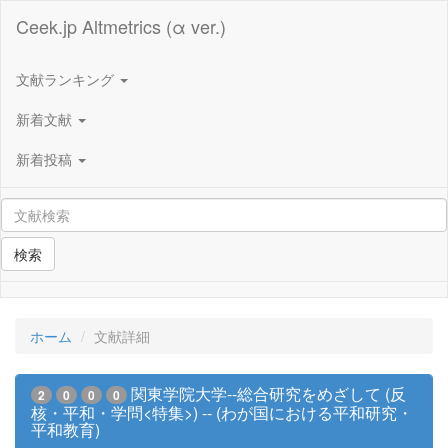
Ceek.jp Altmetrics (α ver.)
文献ランキング
新着文献
新着投稿
検索
ホーム
文献詳細
関東学院大学--総合研究をめざして (反
2
0
0
0
核・平和・学問<特集>) -- (わが国における平和研究・
平和教育)