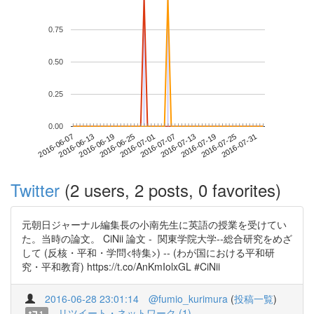
0.75
0.50
0.25
0.00
2016-07-25
2016-06-07
2016-06-25
2016-07-13
2016-07-31
2016-06-13
2016-07-01
2016-07-19
2016-06-19
2016-07-07
Twitter
(2 users, 2 posts, 0 favorites)
元朝日ジャーナル編集長の小南先生に英語の授業を受けてい
た。当時の論文。 CiNii 論文 - 関東学院大学--総合研究をめざ
して (反核・平和・学問<特集>) -- (わが国における平和研
究・平和教育) https://t.co/AnKmIolxGL #CiNii
2016-06-28 23:01:14
@fumio_kurimura
(
投稿一覧
)
リツイート・ネットワーク (1)
1