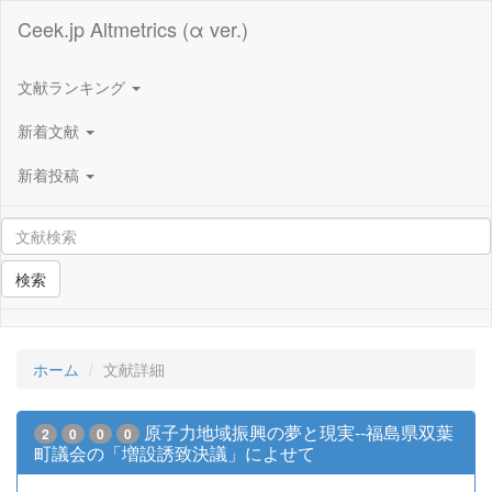
Ceek.jp Altmetrics (α ver.)
文献ランキング
新着文献
新着投稿
検索
ホーム
文献詳細
原子力地域振興の夢と現実--福島県双葉
2
0
0
0
町議会の「増設誘致決議」によせて