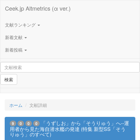
Ceek.jp Altmetrics (α ver.)
文献ランキング
新着文献
新着投稿
検索
ホーム
文献詳細
「うずしお」から「そうりゅう」へ--運
9
0
0
0
用者から見た海自潜水艦の発達 (特集 新型SS「そう
りゅう」のすべて)