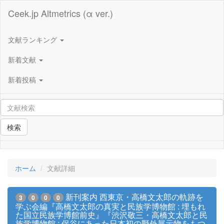
Ceek.jp Altmetrics (α ver.)
文献ランキング
新着文献
新着投稿
検索
ホーム
文献詳細
新刊案内 西東京・高橋文太郎の軌跡を
3
0
0
0
学ぶ会編『高橋文太郎の真実と民族学博物館 : 埋もれ
た国立民族学博館前史』『渋沢敬三・高橋文太郎と民
族学博物館 : 保谷にあった日本初の野外展示物をもつ