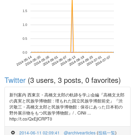
1.5
1.0
0.5
0.0
2014-07-01
2014-05-14
2014-06-01
2014-06-19
2014-07-07
2014-05-20
2014-06-07
2014-06-25
2014-05-26
2014-06-13
Twitter
(3 users, 3 posts, 0 favorites)
新刊案内 西東京・高橋文太郎の軌跡を学ぶ会編『高橋文太郎
の真実と民族学博物館 : 埋もれた国立民族学博館前史』『渋
沢敬三・高橋文太郎と民族学博物館 : 保谷にあった日本初の
野外展示物をもつ民族学博物館』/ . CiNii ...
http://t.co/QxEjlCRPT0
2014-06-11 02:09:41
@archivearticles
(
投稿一覧
)