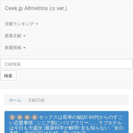
Ceek.jp Altmetrics (α ver.)
文献ランキング
新着文献
新着投稿
検索
ホーム
文献詳細
セックスは長寿の秘訣! 60代からのすご
2
0
0
0
い恋愛事情 : シニア割にバリアフリー……ラブホテル
は今日も大盛況 (最新科学が解明! 女も知らない「女の
本性」 女の口紅はなぜ、赤いのか?)