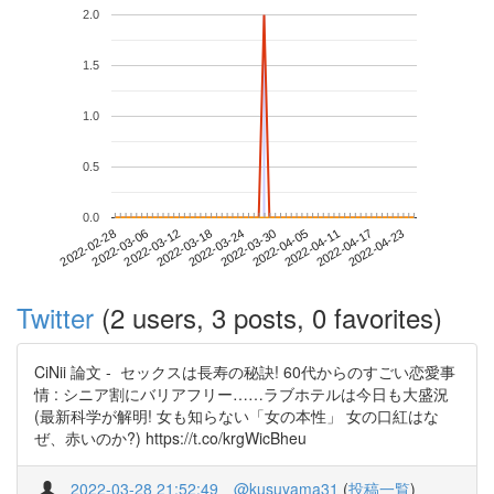
2.0
1.5
1.0
0.5
0.0
2022-04-17
2022-02-28
2022-03-18
2022-04-05
2022-04-23
2022-03-06
2022-03-24
2022-04-11
2022-03-12
2022-03-30
Twitter
(2 users, 3 posts, 0 favorites)
CiNii 論文 - セックスは長寿の秘訣! 60代からのすごい恋愛事
情 : シニア割にバリアフリー……ラブホテルは今日も大盛況
(最新科学が解明! 女も知らない「女の本性」 女の口紅はな
ぜ、赤いのか?) https://t.co/krgWicBheu
2022-03-28 21:52:49
@kusuyama31
(
投稿一覧
)