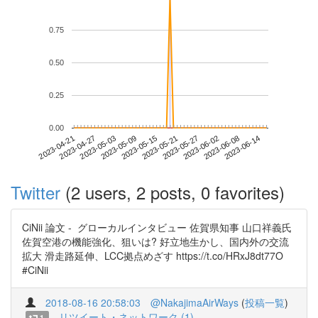
0.75
0.50
0.25
0.00
2023-06-08
2023-04-21
2023-05-09
2023-05-27
2023-06-14
2023-04-27
2023-05-15
2023-06-02
2023-05-03
2023-05-21
Twitter
(2 users, 2 posts, 0 favorites)
CiNii 論文 - グローカルインタビュー 佐賀県知事 山口祥義氏
佐賀空港の機能強化、狙いは? 好立地生かし、国内外の交流
拡大 滑走路延伸、LCC拠点めざす https://t.co/HRxJ8dt77O
#CiNii
2018-08-16 20:58:03
@NakajimaAirWays
(
投稿一覧
)
リツイート・ネットワーク (1)
1