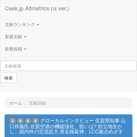
Ceek.jp Altmetrics (α ver.)
文献ランキング
新着文献
新着投稿
検索
ホーム
文献詳細
グローカルインタビュー 佐賀県知事 山
2
0
0
0
口祥義氏 佐賀空港の機能強化、狙いは? 好立地生か
し、国内外の交流拡大 滑走路延伸、LCC拠点めざす