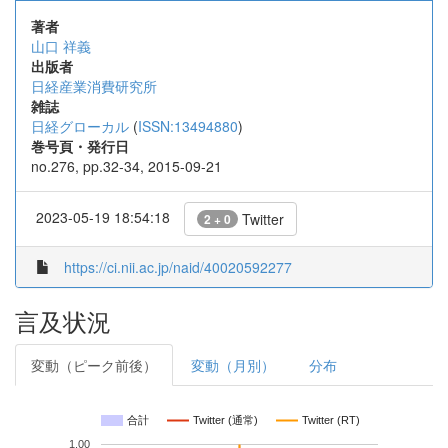
著者
山口 祥義
出版者
日経産業消費研究所
雑誌
日経グローカル
(
ISSN:13494880
)
巻号頁・発行日
no.276, pp.32-34, 2015-09-21
2023-05-19 18:54:18
Twitter
2 + 0
https://ci.nii.ac.jp/naid/40020592277
言及状況
変動（ピーク前後）
変動（月別）
分布
合計
Twitter (通常)
Twitter (RT)
1.00