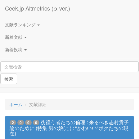
Ceek.jp Altmetrics (α ver.)
文献ランキング
新着文献
新着投稿
検索
ホーム
文献詳細
彷徨う者たちの倫理 : 来るべき志村貴子
2
0
0
0
論のために (特集 男の娘(こ) : "かわいい"ボクたちの現
在)