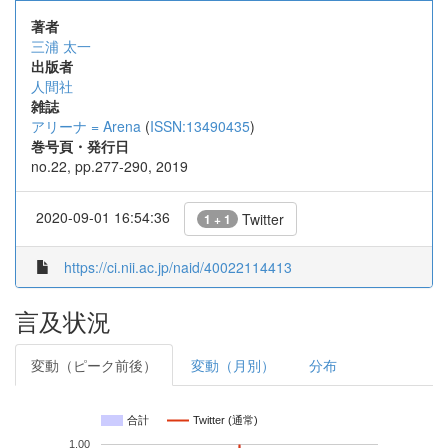
著者
三浦 太一
出版者
人間社
雑誌
アリーナ = Arena
(
ISSN:13490435
)
巻号頁・発行日
no.22, pp.277-290, 2019
2020-09-01 16:54:36
Twitter
1 + 1
https://ci.nii.ac.jp/naid/40022114413
言及状況
変動（ピーク前後）
変動（月別）
分布
合計
Twitter (通常)
1.00