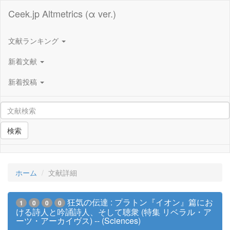
Ceek.jp Altmetrics (α ver.)
文献ランキング
新着文献
新着投稿
検索
ホーム
文献詳細
狂気の伝達 : プラトン『イオン』篇にお
1
0
0
0
ける詩人と吟誦詩人、そして聴衆 (特集 リベラル・ア
ーツ・アーカイヴス) -- (Sciences)