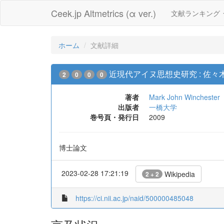
Ceek.jp Altmetrics (α ver.)
文献ランキング
ホーム
文献詳細
近現代アイヌ思想史研究 : 佐
2
0
0
0
著者
Mark John Winchester
出版者
一橋大学
巻号頁・発行日
2009
博士論文
2023-02-28 17:21:19
Wikipedia
2 + 2
https://ci.nii.ac.jp/naid/500000485048