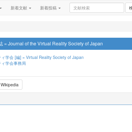
新着文献
新着投稿
 of the Virtual Reality Society of Japan
 = Virtual Reality Society of Japan
ティ学会事務局
Wikipedia