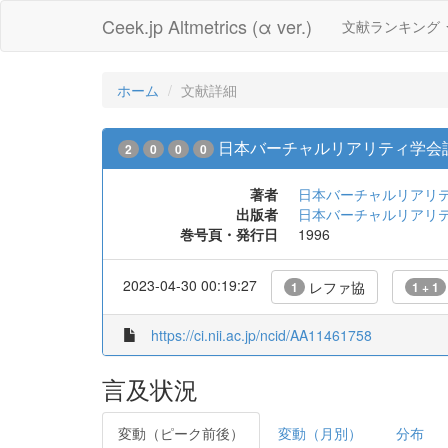
Ceek.jp Altmetrics (α ver.)
文献ランキング
ホーム
文献詳細
日本バーチャルリアリティ学会誌 = Journal
2
0
0
0
著者
日本バーチャルリアリティ学会 [編]
出版者
日本バーチャルリアリ
巻号頁・発行日
1996
2023-04-30 00:19:27
レファ協
1
1 + 1
https://ci.nii.ac.jp/ncid/AA11461758
言及状況
変動（ピーク前後）
変動（月別）
分布